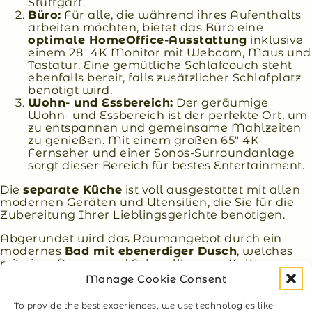
Stuttgart.
Büro:
Für alle, die während ihres Aufenthalts
arbeiten möchten, bietet das Büro eine
optimale HomeOffice-Ausstattung
inklusive
einem 28″ 4K Monitor mit Webcam, Maus und
Tastatur. Eine gemütliche Schlafcouch steht
ebenfalls bereit, falls zusätzlicher Schlafplatz
benötigt wird.
Wohn- und Essbereich:
Der geräumige
Wohn- und Essbereich ist der perfekte Ort, um
zu entspannen und gemeinsame Mahlzeiten
zu genießen. Mit einem großen 65″ 4K-
Fernseher und einer Sonos-Surroundanlage
sorgt dieser Bereich für bestes Entertainment.
Die
separate Küche
ist voll ausgestattet mit allen
modernen Geräten und Utensilien, die Sie für die
Zubereitung Ihrer Lieblingsgerichte benötigen.
Abgerundet wird das Raumangebot durch ein
modernes
Bad mit ebenerdiger Dusch
, welches
mit einer Regen- und Schwallbrause, Kaltwasser-
Strahldüsen und Handbrause für Wellness-
Manage Cookie Consent
Momente sorgt.
To provide the best experiences, we use technologies like