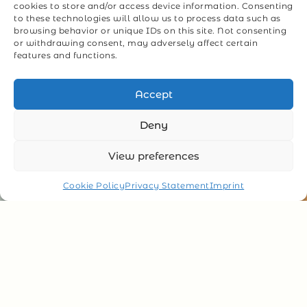
Erleben Sie den unvergleichlichen Komfort und das
cookies to store and/or access device information. Consenting
anspruchsvolle Design des Towndomizils, das
to these technologies will allow us to process data such as
Ihnen den idealen Rahmen für einen entspannten
browsing behavior or unique IDs on this site. Not consenting
Aufenthalt in Stuttgart bietet.
or withdrawing consent, may adversely affect certain
features and functions.
Accept
Deny
View preferences
Cookie Policy
Privacy Statement
Imprint